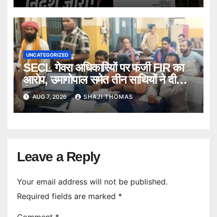
UNCATEGORIZED
SECL गेवरा अधिकारियों पर फर्जी FIR का
आरोप, उमागोपाल समेत तीन साथियों ने दी
गिरफ्तारी।
AUG 7, 2026
SHAJI THOMAS
Leave a Reply
Your email address will not be published.
Required fields are marked
*