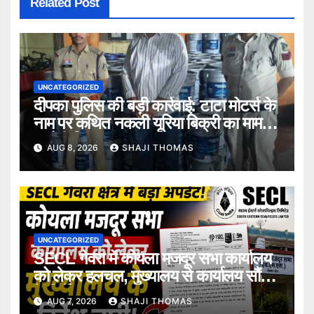
Related Post
UNCATEGORIZED
दीपका पुलिस की बड़ी कार्रवाई: टाटा मोटर्स के
नाम पर कथित नकली यूरिया बिक्री का मामला,
आरोपी गिरफ्तार।
AUG 8, 2026
SHAJI THOMAS
UNCATEGORIZED
SECL गेवरा में कोयला मजदूर सभा कार्यालय
को लेकर हलचल, मुख्यालय से कार्यालय सौंपने
के निर्देश।
AUG 7, 2026
SHAJI THOMAS