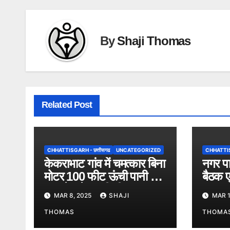
By
Shaji Thomas
Related Post
CHHATTISGARH - छत्तीसगढ
UNCATEGORIZED
CHHATTISG
केकराभाट गांव में चमत्कार बिना
नगर पा
मोटर 100 फीट ऊंची पानी की
बैठक एव
धार, देखने उमड़ी भीड़।
सम्मान
MAR 8, 2025
SHAJI
MAR 1
THOMAS
THOMA