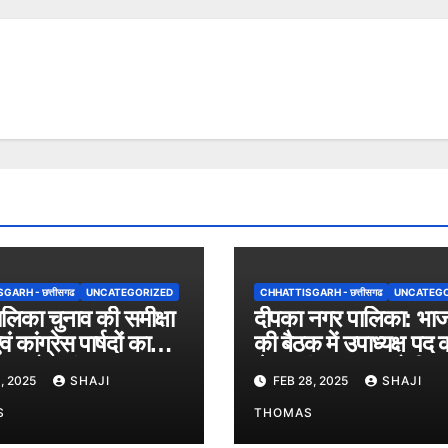
ARH - छत्तीसगढ
UNCATEGORIZED
CHHATTISGARH - छत्तीसगढ
UNCATEGO
लिका चुनाव की समीक्षा
दीपका नगर पालिका: भाज
ं कांग्रेस पार्षदों का
की बैठक में उपाध्यक्ष पद 
 समारोह संपन्न।
लेकर मंथन, जल्द होगी
, 2025
SHAJI
FEB 28, 2025
SHAJI
घोषणा।
S
THOMAS