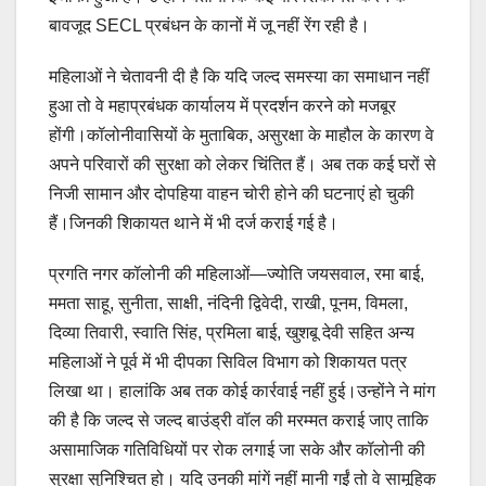
दो दिन बाद टूटी एसईसीएल प्रबंधन की चुप्पी: कुसमुंडा खदान हादसे में कर्मचारी प्रेम स
बावजूद SECL प्रबंधन के कानों में जू नहीं रेंग रही है।
एसईसीएल कुसमुंडा में कर्मचारी की संदिग्ध मौत! हादसा या लापरवाही? वायरल वीडियो ने
महिलाओं ने चेतावनी दी है कि यदि जल्द समस्या का समाधान नहीं
जनसुविधा और स्वच्छता की मिसाल: पीआईसी सदस्य अरुणीश तिवारी ने सार्वजनिक स्थलों
हुआ तो वे महाप्रबंधक कार्यालय में प्रदर्शन करने को मजबूर
होंगी।कॉलोनीवासियों के मुताबिक, असुरक्षा के माहौल के कारण वे
चलती बस बनी प्रसूति कक्ष: कोरबा से पटना जा रही राजहंस बस में महिला ने दिया बच्चे क
अपने परिवारों की सुरक्षा को लेकर चिंतित हैं। अब तक कई घरों से
जैजैपुर में महिला को बंधक बनाकर सामूहिक दुष्कर्म का आरोप, दोनों आरोपी 4 घंटे में गिरफ्
निजी सामान और दोपहिया वाहन चोरी होने की घटनाएं हो चुकी
धमतरी नगर निगम में बेलिंग मशीन खरीद पर बवाल, टेंडर नियमों के उल्लंघन के आरोप क
हैं।जिनकी शिकायत थाने में भी दर्ज कराई गई है।
एसईसीएल गेवरा क्षेत्र में मजदूरों की हुंकार, 14 जुलाई की अनिश्चितकालीन हड़ताल की त
प्रगति नगर कॉलोनी की महिलाओं—ज्योति जयसवाल, रमा बाई,
ममता साहू, सुनीता, साक्षी, नंदिनी द्विवेदी, राखी, पूनम, विमला,
दीपका से कोरबा, कटघोरा, बलौदा और पाली तक नियमित सिटी बस सेवा शुरू करने की मांग, 
दिव्या तिवारी, स्वाति सिंह, प्रमिला बाई, खुशबू देवी सहित अन्य
सीबीएसई के 10वीं–12वीं प्राईवेट परीक्षा के भरे जा रहे हैं फॉर्म, एनआईओएस के जरिए होती 
महिलाओं ने पूर्व में भी दीपका सिविल विभाग को शिकायत पत्र
लिखा था। हालांकि अब तक कोई कार्रवाई नहीं हुई।उन्होंने ने मांग
उरगा में बर्थडे पार्टी के बाद खूनी विवाद, कैंपर वाहन से कुचलने पर युवक की मौत,आपसी क
की है कि जल्द से जल्द बाउंड्री वॉल की मरम्मत कराई जाए ताकि
SECL दीपका में RTI कानून की उड़ रही धज्जियां? 30 दिन बाद भी नहीं मिली जानकारी,
असामाजिक गतिविधियों पर रोक लगाई जा सके और कॉलोनी की
सुरक्षा सुनिश्चित हो। यदि उनकी मांगें नहीं मानी गईं तो वे सामूहिक
एसईसीएल मुख्यालय में श्रमिकों की समस्याओं को लेकर सौंपा गया ज्ञापन, टेंडर व्यवस्था मे