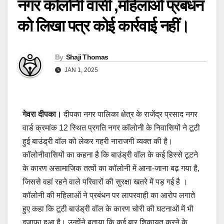
नगर कॉलोनी वासी ,महिलाओं प्रबंधन
कोयलांचल में बड़ा भूचाल! HMS ने गेवरा और दीपका की 7 कमेटियों को रातों-रात किया 
को लिखा पत्र कोई कार्रवाई नहीं।
बिलासपुर ब्राइडल कॉम्पिटीशन में दीपका की राखी सिंह रहीं अव्वल, 40 प्रतिभागियों को 
सुप्रीम कोर्ट के फैसला ले छत्तीसगढ़िया क्रांति सेना म खुशी के लहर, फटाका फोड़के मन
By
Shaji Thomas
5 दिनों से ठप पड़ा SECL गेवरा का SILO-CHP निर्माण कार्य, वेतन नहीं मिलने पर 150 ठ
JAN 1, 2025
SECL दीपका में पेयजल कार्य पर उठे सवाल, मजबूत कंक्रीट टंकियां तोड़कर लगाई जा रहीं
कोरबा के दीपक जायसवाल को भाजपा संगठन में बड़ी जिम्मेदारी, एमसीबी जिले के प्रभारी 
गेवरा दीपका।
दीपका नगर पालिका क्षेत्र के राजेंद्र प्रसाद नगर
दीपका: ‘नमस्ते योजना’ के तहत स्वच्छता कर्मियों का सम्मान, PPE किट वितरण और निःशुल
वार्ड क्रमांक 12 स्थित प्रगति नगर कॉलोनी के निवासियों ने टूटी
हुई बाउंड्री वॉल को लेकर गहरी नाराजगी व्यक्त की है।
कोरबा: कोयलांचल परिवहन संघ की नई कार्यकारिणी का गठन, वाहन संचालकों की समस्या
कॉलोनीवासियों का कहना है कि बाउंड्री वॉल के कई हिस्से टूटने
SECL में क्लर्क ग्रेड-III चयन सूची जारी, इंटक की मांगों के बीच 29 कर्मचारियों को मिल
के कारण असामाजिक तत्वों का कॉलोनी में आना-जाना बढ़ गया है,
जिससे वहां रहने वाले परिवारों की सुरक्षा खतरे में पड़ गई है ।
कोरबा: डेंगूनाला पुल के नीचे 2 वर्षीय मासूम का शव मिला, कल से था लापता, नाले में डूब
कॉलोनी की महिलाओं ने प्रबंधन पर लापरवाही का आरोप लगाते
गेवरा खदान में चोरों के हौसले बुलंद: सीआईएसएफ जवान और एसईसीएल कर्मी पर हमला
हुए कहा कि टूटी बाउंड्री वॉल के कारण चोरी की घटनाओं में भी
इजाफा हुआ है। उन्होंने बताया कि कई बार शिकायत करने के