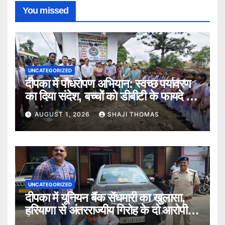
You missed
UNCATEGORIZED
दीपका में पौधरोपण अभियान: स्वच्छ पर्यावरण
का दिया संदेश, बच्चों को डीबीटी के फायदे भी
बताए।
AUGUST 1, 2026
SHAJI THOMAS
UNCATEGORIZED
दीपका में यूनियन बैंक सेंधमारी का खुलासा,
हरियाणा से अंतरराज्यीय गिरोह के दो आरोपी
गिरफ्तार।