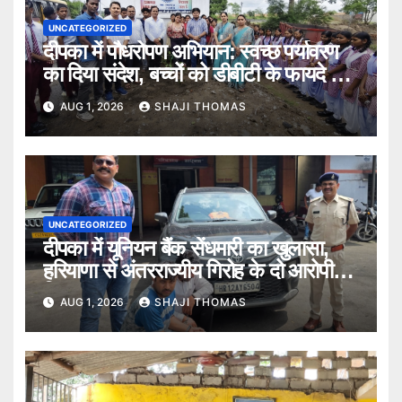
UNCATEGORIZED
दीपका में पौधरोपण अभियान: स्वच्छ पर्यावरण
का दिया संदेश, बच्चों को डीबीटी के फायदे भी
बताए।
AUG 1, 2026
SHAJI THOMAS
UNCATEGORIZED
दीपका में यूनियन बैंक सेंधमारी का खुलासा,
हरियाणा से अंतरराज्यीय गिरोह के दो आरोपी
गिरफ्तार।
AUG 1, 2026
SHAJI THOMAS