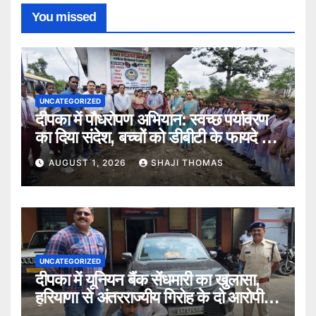
You missed
UNCATEGORIZED
दीपका में पौधरोपण अभियान: स्वच्छ पर्यावरण
का दिया संदेश, बच्चों को डीबीटी के फायदे भी
बताए।
AUGUST 1, 2026
SHAJI THOMAS
UNCATEGORIZED
दीपका में यूनियन बैंक सेंधमारी का खुलासा,
हरियाणा से अंतरराज्यीय गिरोह के दो आरोपी
गिरफ्तार।