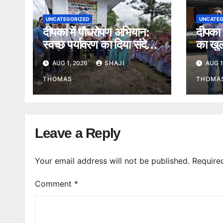
UNCATEGORIZED
UNCATEG
दीपका में पौधरोपण अभियान:
दीपका म
स्वच्छ पर्यावरण का दिया संदेश,
का खुल
बच्चों को डीबीटी के फायदे भी
अंतररा
AUG 1, 2026
SHAJI
AUG 1
बताए।
गिरफ्त
THOMAS
THOMA
Leave a Reply
Your email address will not be published.
Require
Comment
*