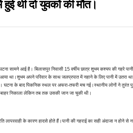
ं हुई थी दो युवकों की मौत।
भंग। नाथू लाल पांडे का आदेश।
पीछे छोड़ जीता प्रथम स्थान।
ाइन जश्न।
ेका श्रमिकों का 6 घंटे प्रदर्शन।
 सिंटेक्स टंकियां, मलबा गिरने से हादसों का आरोप।
बनाए गए।
 घटना सामने आई है। बिलासपुर निवासी 15 वर्षीय छात्र शुभम कश्यप की गहरे पानी 
्क स्वास्थ्य परीक्षण।
 आया था।शुभम अपने परिवार के साथ जलप्रपात में नहाने के लिए पानी में उतरा थ
 गया। घटना के बाद पिकनिक स्थल पर अफरा-तफरी मच गई।स्थानीय लोगों ने तुरंत 
ओं के समाधान का लिया संकल्प।
को बाहर निकाला लेकिन तब तक उसकी जान जा चुकी थी।
ी पदोन्नति।
ने की आशंका
्रति लापरवाही के कारण हादसे होते हैं।पानी की गहराई का सही अंदाजा न होने से न
, मोबाइल और केबल लेकर फरार।