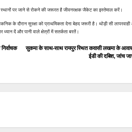
िंह ध्रुव की मौत, सोशल मीडिया वीडियो के बाद सामने आया बयान.
थानों पर जाने से रोकने की जरूरत है जीवनरक्षक जैकेट का इस्तेमाल करें।
 खड़े किए कई सवाल।
पिकनिक के दौरान सुरक्षा को प्राथमिकता देना बेहद जरूरी है। थोड़ी सी लापरवाह
 पर भेंट किए बेंच और डस्टबिन।
्यान दें और पानी वाले क्षेत्रों में सतर्कता बरतें।
ो जन्म, सहयात्रियों ने दिखाई इंसानियत.
निर्वाचक
सुकमा के साथ-साथ रायपुर स्थित कवासी लखमा के आवास 
तार।
ईडी की दबिश, जांच जा
े बाद मशीन लौटाई गई।
ैयारी तेज।
पार्षद अरुणीश तिवारी ने सौंपा ज्ञापन।
हैं परीक्षाएं।
हासुनी के बाद देर रात हुई वारदात, पुलिस जांच में जुटी।
 प्रबंधन पर गंभीर सवाल।
ं सुधार की मांग।