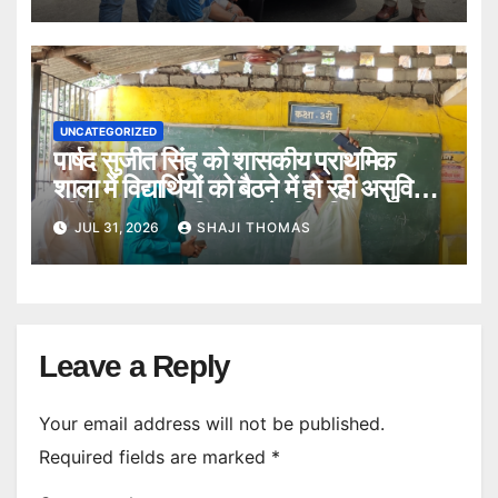
UNCATEGORIZED
पार्षद सुजीत सिंह को शासकीय प्राथमिक
शाला में विद्यार्थियों को बैठने में हो रही असुविधा
की शिकायत पर विद्यालय के स्थिति का
JUL 31, 2026
SHAJI THOMAS
निरीक्षण किया।
Leave a Reply
Your email address will not be published.
Required fields are marked
*