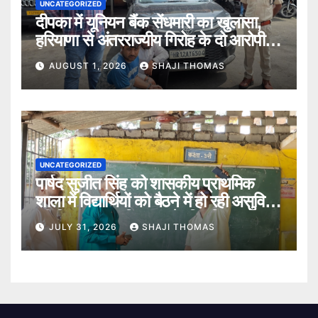
UNCATEGORIZED
दीपका में यूनियन बैंक सेंधमारी का खुलासा,
हरियाणा से अंतरराज्यीय गिरोह के दो आरोपी
गिरफ्तार।
AUGUST 1, 2026
SHAJI THOMAS
UNCATEGORIZED
पार्षद सुजीत सिंह को शासकीय प्राथमिक
शाला में विद्यार्थियों को बैठने में हो रही असुविधा
की शिकायत पर विद्यालय के स्थिति का
JULY 31, 2026
SHAJI THOMAS
निरीक्षण किया।