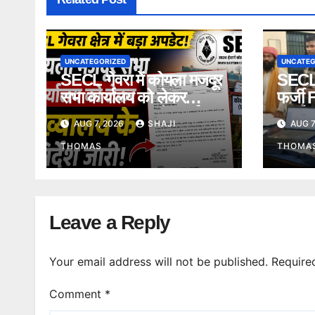
UNCATEGORIZED
UNCATEG
SECL गेवरा में कोयला मजदूर
SECL 
सभा कार्यालय को लेकर
फर्जी 
हलचल, मुख्यालय से कार्यालय
उमागोप
AUG 7, 2026
SHAJI
AUG 7
सौंपने के निर्देश।
दी गिर
THOMAS
THOMA
Leave a Reply
Your email address will not be published.
Require
Comment
*