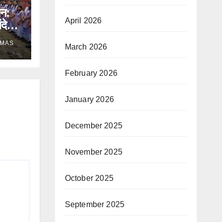
ान:
April 2026
ंदेश,
े भी
OMAS
March 2026
February 2026
January 2026
December 2025
November 2025
October 2025
September 2025