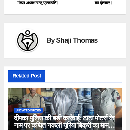
navigation
मंडल अध्यक्ष राजू प्रजापति।
का इंतजार।
By
Shaji Thomas
Related Post
UNCATEGORIZED
दीपका पुलिस की बड़ी कार्रवाई: टाटा मोटर्स के
नाम पर कथित नकली यूरिया बिक्री का मामला,