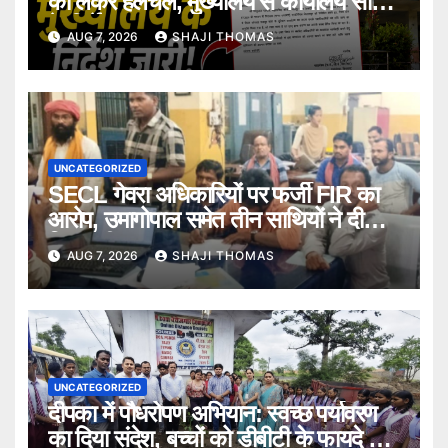
को लेकर हलचल, मुख्यालय से कार्यालय सौंपने
के निर्देश।
AUG 7, 2026
SHAJI THOMAS
UNCATEGORIZED
SECL गेवरा अधिकारियों पर फर्जी FIR का
आरोप, उमागोपाल समेत तीन साथियों ने दी
गिरफ्तारी।
AUG 7, 2026
SHAJI THOMAS
UNCATEGORIZED
दीपका में पौधरोपण अभियान: स्वच्छ पर्यावरण
का दिया संदेश, बच्चों को डीबीटी के फायदे भी