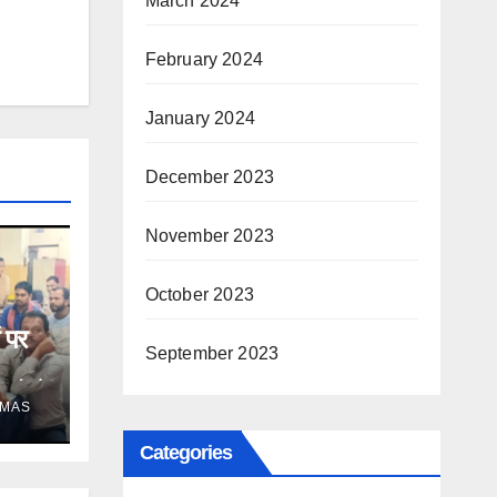
March 2024
February 2024
January 2024
December 2023
November 2023
October 2023
 पर
September 2023
यों ने
OMAS
Categories