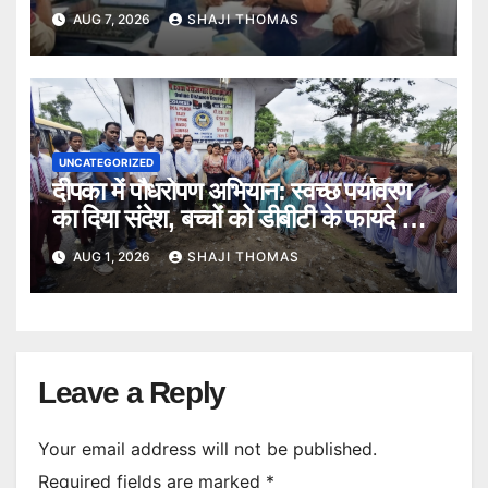
गिरफ्तारी।
AUG 7, 2026
SHAJI THOMAS
UNCATEGORIZED
दीपका में पौधरोपण अभियान: स्वच्छ पर्यावरण
का दिया संदेश, बच्चों को डीबीटी के फायदे भी
बताए।
AUG 1, 2026
SHAJI THOMAS
Leave a Reply
Your email address will not be published.
Required fields are marked
*