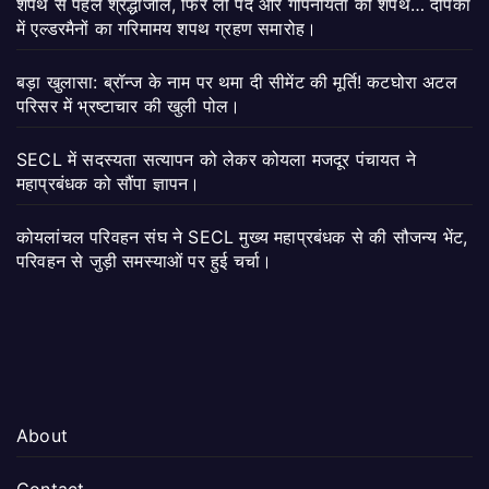
शपथ से पहले श्रद्धांजलि, फिर ली पद और गोपनीयता की शपथ… दीपका
में एल्डरमैनों का गरिमामय शपथ ग्रहण समारोह।
बड़ा खुलासा: ब्रॉन्ज के नाम पर थमा दी सीमेंट की मूर्ति! कटघोरा अटल
परिसर में भ्रष्टाचार की खुली पोल।
SECL में सदस्यता सत्यापन को लेकर कोयला मजदूर पंचायत ने
महाप्रबंधक को सौंपा ज्ञापन।
कोयलांचल परिवहन संघ ने SECL मुख्य महाप्रबंधक से की सौजन्य भेंट,
परिवहन से जुड़ी समस्याओं पर हुई चर्चा।
About