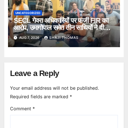
UNCATEGORIZED
SECL गेवरा अधिकारियों पर फर्जी FIR का
आरोप, उमागोपाल समेत तीन साथियों ने दी
गिरफ्तारी।
AUG 7, 2026
SHAJI THOMAS
Leave a Reply
Your email address will not be published.
Required fields are marked
*
Comment
*