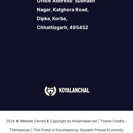
Office Address
:
Subhash
Nagar, Katghora Road,
Dipka, Korba,
Chhattisgarh, 495452