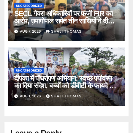
UNCATEGORIZED
SECL गेवरा अधिकारियों पर फर्जी FIR का
आरोप, उमागोपाल समेत तीन साथियों ने दी
गिरफ्तारी।
AUG 7, 2026
SHAJI THOMAS
UNCATEGORIZED
दीपका में पौधरोपण अभियान: स्वच्छ पर्यावरण
का दिया संदेश, बच्चों को डीबीटी के फायदे भी
बताए।
AUG 1, 2026
SHAJI THOMAS