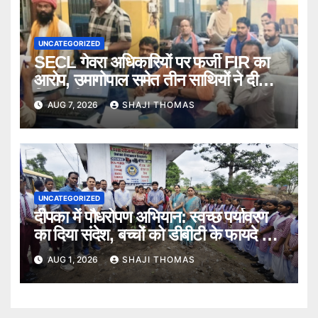
UNCATEGORIZED
SECL गेवरा अधिकारियों पर फर्जी FIR का
आरोप, उमागोपाल समेत तीन साथियों ने दी
गिरफ्तारी।
AUG 7, 2026
SHAJI THOMAS
UNCATEGORIZED
दीपका में पौधरोपण अभियान: स्वच्छ पर्यावरण
का दिया संदेश, बच्चों को डीबीटी के फायदे भी
बताए।
AUG 1, 2026
SHAJI THOMAS