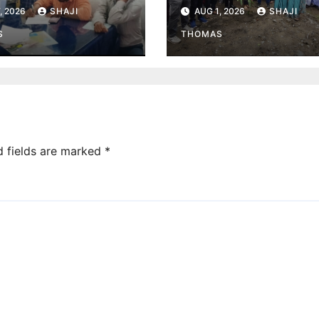
ाल समेत तीन साथियों ने
बच्चों को डीबीटी के फायद
, 2026
SHAJI
AUG 1, 2026
SHAJI
फ्तारी।
बताए।
S
THOMAS
d fields are marked
*