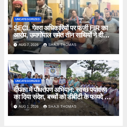
UNCATEGORIZED
SECL गेवरा अधिकारियों पर फर्जी FIR का
आरोप, उमागोपाल समेत तीन साथियों ने दी
गिरफ्तारी।
AUG 7, 2026
SHAJI THOMAS
UNCATEGORIZED
दीपका में पौधरोपण अभियान: स्वच्छ पर्यावरण
का दिया संदेश, बच्चों को डीबीटी के फायदे भी
बताए।
AUG 1, 2026
SHAJI THOMAS