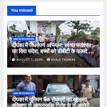
You missed
UNCATEGORIZED
दीपका में पौधरोपण अभियान: स्वच्छ पर्यावरण
का दिया संदेश, बच्चों को डीबीटी के फायदे भी
बताए।
AUGUST 1, 2026
SHAJI THOMAS
UNCATEGORIZED
दीपका में यूनियन बैंक सेंधमारी का खुलासा,
हरियाणा से अंतरराज्यीय गिरोह के दो आरोपी