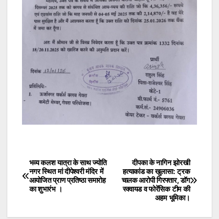
भव्य कलश यात्रा के साथ ज्योति
दीपका के नागिन झोरखी
Post
नगर स्थित मां दीपेश्वरी मंदिर में
हत्याकांड का खुलासा: ट्रक
आयोजित प्राण प्रतिष्ठा समारोह
चालक आरोपी गिरफ्तार, डॉग
navigation
का शुभारंभ ।
स्क्वायड व फोरेंसिक टीम की
अहम भूमिका।