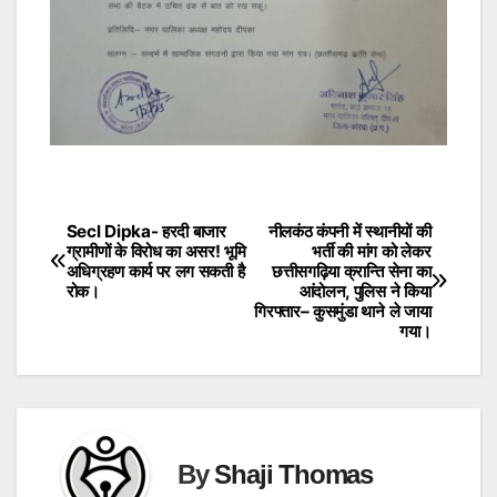
Secl Dipka- हरदी बाजार
नीलकंठ कंपनी में स्थानीयों की
Post
ग्रामीणों के विरोध का असर! भूमि
भर्ती की मांग को लेकर
अधिग्रहण कार्य पर लग सकती है
छत्तीसगढ़िया क्रान्ति सेना का
navigation
रोक।
आंदोलन, पुलिस ने किया
गिरफ्तार– कुसमुंडा थाने ले जाया
गया।
By
Shaji Thomas