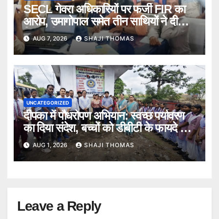
SECL गेवरा अधिकारियों पर फर्जी FIR का
आरोप, उमागोपाल समेत तीन साथियों ने दी
गिरफ्तारी।
AUG 7, 2026
SHAJI THOMAS
UNCATEGORIZED
दीपका में पौधरोपण अभियान: स्वच्छ पर्यावरण
का दिया संदेश, बच्चों को डीबीटी के फायदे भी
बताए।
AUG 1, 2026
SHAJI THOMAS
Leave a Reply