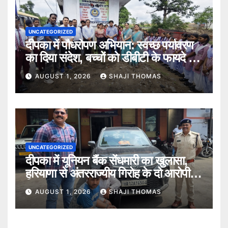
UNCATEGORIZED
दीपका में पौधरोपण अभियान: स्वच्छ पर्यावरण
का दिया संदेश, बच्चों को डीबीटी के फायदे भी
बताए।
AUGUST 1, 2026
SHAJI THOMAS
UNCATEGORIZED
दीपका में यूनियन बैंक सेंधमारी का खुलासा,
हरियाणा से अंतरराज्यीय गिरोह के दो आरोपी
गिरफ्तार।
AUGUST 1, 2026
SHAJI THOMAS