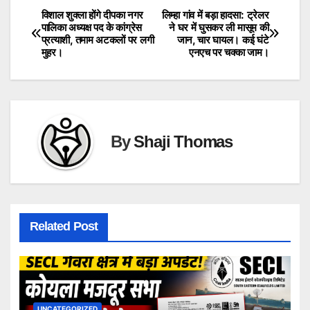
विशाल शुक्ला होंगे दीपका नगर
लिम्हा गांव में बड़ा हादसा: ट्रेलर
Post
पालिका अध्यक्ष पद के कांग्रेस
ने घर में घुसकर ली मासूम की
प्रत्याशी, तमाम अटकलों पर लगी
जान, चार घायल। कई घंटे
navigation
मुहर।
एनएच पर चक्का जाम।
By
Shaji Thomas
Related Post
UNCATEGORIZED