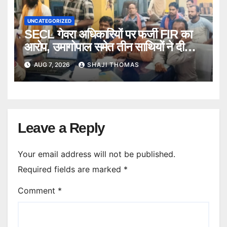
UNCATEGORIZED
SECL गेवरा अधिकारियों पर फर्जी FIR का
आरोप, उमागोपाल समेत तीन साथियों ने दी
गिरफ्तारी।
AUG 7, 2026
SHAJI THOMAS
Leave a Reply
Your email address will not be published.
Required fields are marked
*
Comment
*