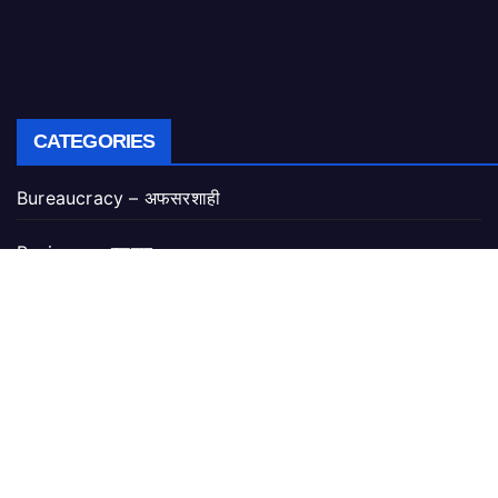
CATEGORIES
Bureaucracy – अफसरशाही
Business – व्यापार
Chhattisgarh – छत्तीसगढ
Corruption – घोटाले
Crime – अपराध
Education – शिक्षा