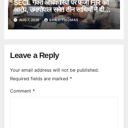
SECL गेवरा अधिकारियों पर फर्जी FIR का
आरोप, उमागोपाल समेत तीन साथियों ने दी
गिरफ्तारी।
AUG 7, 2026
SHAJI THOMAS
Leave a Reply
Your email address will not be published.
Required fields are marked
*
Comment
*