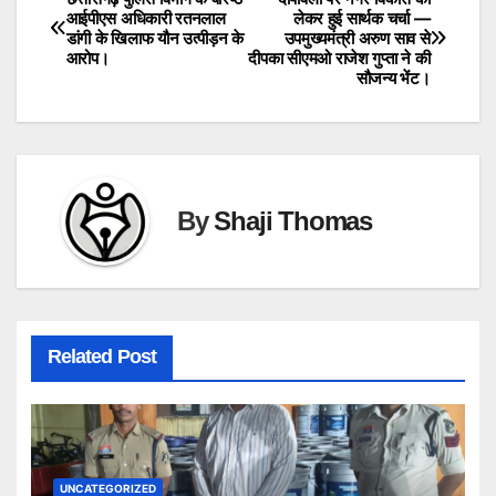
Post
आईपीएस अधिकारी रतनलाल
लेकर हुई सार्थक चर्चा —
डांगी के खिलाफ यौन उत्पीड़न के
उपमुख्यमंत्री अरुण साव से
navigation
आरोप।
दीपका सीएमओ राजेश गुप्ता ने की
सौजन्य भेंट।
By
Shaji Thomas
Related Post
UNCATEGORIZED