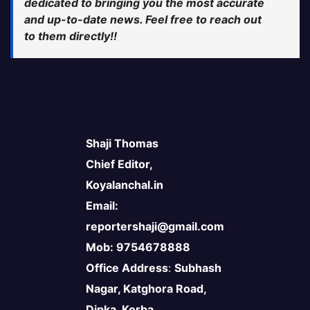
dedicated to bringing you the most accurate
and up-to-date news. Feel free to reach out
to them directly!!
Shaji Thomas
Chief Editor,
Koyalanchal.in
Email:
reportershaji@gmail.com
Mob: 9754678888
Office Address
:
Subhash
Nagar, Katghora Road,
Dipka, Korba,