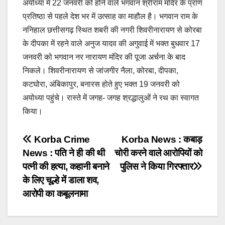
दो दिन बाद टूटी एसईसीएल प्रबंधन की चुप्पी: कुसमुंडा खदान हादसे में कर्मचारी प्रेम स
अयोध्या में 22 जनवरी को होने वाले भगवान श्रीराम मंदिर के प्राण
प्रतिष्ठा से पहले देश भर में उत्साह का माहौल है। भगवान राम के
एसईसीएल कुसमुंडा में कर्मचारी की संदिग्ध मौत! हादसा या लापरवाही? वायरल वीडियो ने
ननिहाल छत्तीसगढ़ स्थित शबरी की नगरी शिवरीनारायण से कोरबा
जनसुविधा और स्वच्छता की मिसाल: पीआईसी सदस्य अरुणीश तिवारी ने सार्वजनिक स्थलों
के दीपका में रहने वाले अनुज यादव की अगुवाई में भक्त बुधवार 17
जनवरी को भगवान नर नारायण मंदिर की पूजा अर्चना के बाद
चलती बस बनी प्रसूति कक्ष: कोरबा से पटना जा रही राजहंस बस में महिला ने दिया बच्चे क
निकले। शिवरीनारायण से जांजगीर नैला, कोरबा, दीपका,
जैजैपुर में महिला को बंधक बनाकर सामूहिक दुष्कर्म का आरोप, दोनों आरोपी 4 घंटे में गिरफ्
कटघोरा, अंबिकापुर, बनारस होते हुए भक्त 19 जनवरी को
अयोध्या पहुंचे। रास्ते में जगह- जगह श्रद्धालुओं ने रथ का स्वागत
धमतरी नगर निगम में बेलिंग मशीन खरीद पर बवाल, टेंडर नियमों के उल्लंघन के आरोप क
किया।
एसईसीएल गेवरा क्षेत्र में मजदूरों की हुंकार, 14 जुलाई की अनिश्चितकालीन हड़ताल की त
Post
Korba Crime
Korba News : कबाड़
दीपका से कोरबा, कटघोरा, बलौदा और पाली तक नियमित सिटी बस सेवा शुरू करने की मांग, 
News : पति ने ही की थी
चोरी करने वाले आरोपियों को
navigation
सीबीएसई के 10वीं–12वीं प्राईवेट परीक्षा के भरे जा रहे हैं फॉर्म, एनआईओएस के जरिए होती 
पत्नी की हत्या, कहानी बनाने
पुलिस ने किया गिरफ्तार
के लिए चूल्हे में डाला शव,
उरगा में बर्थडे पार्टी के बाद खूनी विवाद, कैंपर वाहन से कुचलने पर युवक की मौत,आपसी क
आरोपी का कबूलनामा
SECL दीपका में RTI कानून की उड़ रही धज्जियां? 30 दिन बाद भी नहीं मिली जानकारी,
एसईसीएल मुख्यालय में श्रमिकों की समस्याओं को लेकर सौंपा गया ज्ञापन, टेंडर व्यवस्था मे