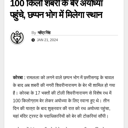
100 किलो शबरी के बेर अयोध्या
कोयलांचल में बड़ा भूचाल! HMS ने गेवरा और दीपका की 7 कमेटियों को रातों-रात किया 
पहुंचे, छप्पन भोग में मिलेगा स्थान
बिलासपुर ब्राइडल कॉम्पिटीशन में दीपका की राखी सिंह रहीं अव्वल, 40 प्रतिभागियों को 
सुप्रीम कोर्ट के फैसला ले छत्तीसगढ़िया क्रांति सेना म खुशी के लहर, फटाका फोड़के मन
By
महेंद्र सिंह
5 दिनों से ठप पड़ा SECL गेवरा का SILO-CHP निर्माण कार्य, वेतन नहीं मिलने पर 150 ठ
JAN 21, 2024
SECL दीपका में पेयजल कार्य पर उठे सवाल, मजबूत कंक्रीट टंकियां तोड़कर लगाई जा रहीं
कोरबा के दीपक जायसवाल को भाजपा संगठन में बड़ी जिम्मेदारी, एमसीबी जिले के प्रभारी 
दीपका: ‘नमस्ते योजना’ के तहत स्वच्छता कर्मियों का सम्मान, PPE किट वितरण और निःशुल
कोरबा :
रामलला को लगने वाले छप्पन भोग में छत्तीसगढ़ के चावल
कोरबा: कोयलांचल परिवहन संघ की नई कार्यकारिणी का गठन, वाहन संचालकों की समस्या
के बाद अब शबरी की नगरी शिवरीनारायण के बेर भी शामिल हो गया
है। कोरबा के 17 भक्तों की टोली शिवरीनारायण से विशेष रथ में
SECL में क्लर्क ग्रेड-III चयन सूची जारी, इंटक की मांगों के बीच 29 कर्मचारियों को मिल
100 किलोग्राम बेर लेकर अयोध्या के लिए रवाना हुए थे। तीन
कोरबा: डेंगूनाला पुल के नीचे 2 वर्षीय मासूम का शव मिला, कल से था लापता, नाले में डूब
दिन की यात्रा के बाद शुक्रवार की रात को रथ अयोध्या पहुंचा,
यहां मंदिर ट्रस्ट के पदाधिकारियों को बेर की टोकरियां सौंपी।
गेवरा खदान में चोरों के हौसले बुलंद: सीआईएसएफ जवान और एसईसीएल कर्मी पर हमला