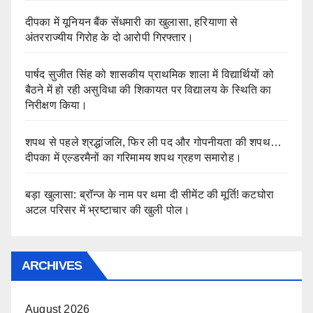
दीपका में यूनियन बैंक सेंधमारी का खुलासा, हरियाणा से
दीपका सामुदायिक स्वास्थ्य केंद्र में स्वास्थ्य सुविधाओं की पोल खुली, टिटनेस इंजेक्शन 
अंतरराज्यीय गिरोह के दो आरोपी गिरफ्तार।
CG BREAKING:तीहरे हत्याकांड में 6 साल बाद आया फैसला: आरोपी रवि शर्मा को मृत्य
पार्षद सुजीत सिंह को शासकीय प्राथमिक शाला में विद्यार्थियों को
एसईसीएल सरायपाली में ठेकेदार शोषण के खिलाफ छत्तीसगढ़िया क्रान्ति सेना का जोरदार प्
बैठने में हो रही असुविधा की शिकायत पर विद्यालय के स्थिति का
निरीक्षण किया।
SECL में 2 लाख तक के कार्य पुनः शुरू करने की मांग, रजनीश तिवारी ने सह प्रबंध नि
गौ सम्मान आह्वान अभियान के तहत राज्यपाल के नाम सौंपा गया ज्ञापन। दीपका चौक से
शपथ से पहले श्रद्धांजलि, फिर ली पद और गोपनीयता की शपथ…
दीपका में एल्डरमैनों का गरिमामय शपथ ग्रहण समारोह।
दीपका के वरिष्ठ उदय नारायण जायसवाल का अपोलो हॉस्पिटल में इलाज के दौरान निधन,
दीपका नगर पालिका परिषद के कटघोरा रोड में सड़क पर दुकान, जाम की समस्या से लोग 
बड़ा खुलासा: ब्रॉन्ज के नाम पर थमा दी सीमेंट की मूर्ति! कटघोरा
अटल परिसर में भ्रष्टाचार की खुली पोल।
कोरबा में छत्तीसगढ़ी भाषा के सम्मान की मांग तेज: जनगणना में शामिल नहीं होने पर उग्र
कोरबा में ड्राइवरों का अल्टीमेटम: 7 मई तक मांगें पूरी नहीं हुईं तो एसईसीएल गेवरा का क
ARCHIVES
कोरबा-रजगामार में सनसनीखेज वारदात: पत्नी की हत्या कर सिर लेकर घूमता रहा पति, गि
दीपका नगर पालिका क्षेत्र जहां बेजा कब्जे को लेकर सियासी हलचल तेज हो गई है, प्रशा
August 2026