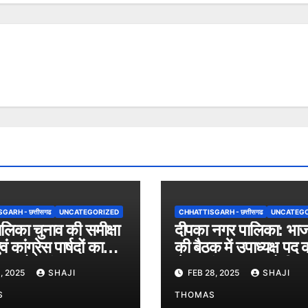
ARH - छत्तीसगढ
UNCATEGORIZED
CHHATTISGARH - छत्तीसगढ
UNCATEGO
लिका चुनाव की समीक्षा
दीपका नगर पालिका: भाज
ं कांग्रेस पार्षदों का
की बैठक में उपाध्यक्ष पद 
 समारोह संपन्न।
लेकर मंथन, जल्द होगी
, 2025
SHAJI
FEB 28, 2025
SHAJI
घोषणा।
S
THOMAS