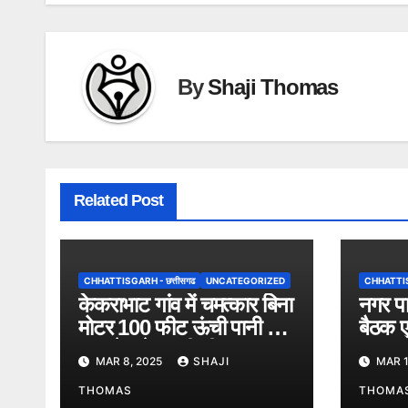
By
Shaji Thomas
Related Post
CHHATTISGARH - छत्तीसगढ
UNCATEGORIZED
CHHATTISG
केकराभाट गांव में चमत्कार बिना
नगर पा
मोटर 100 फीट ऊंची पानी की
बैठक एव
धार, देखने उमड़ी भीड़।
सम्मान
MAR 8, 2025
SHAJI
MAR 1
THOMAS
THOMA