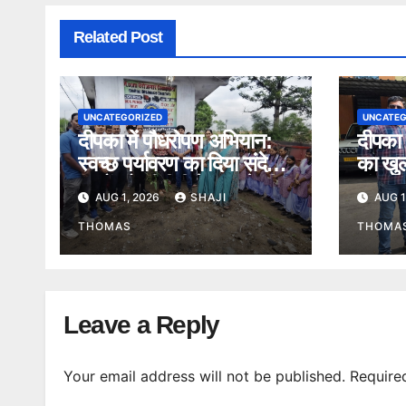
Related Post
UNCATEGORIZED
UNCATEG
दीपका में पौधरोपण अभियान:
दीपका म
स्वच्छ पर्यावरण का दिया संदेश,
का खुल
बच्चों को डीबीटी के फायदे भी
अंतररा
AUG 1, 2026
SHAJI
AUG 1
बताए।
गिरफ्त
THOMAS
THOMA
Leave a Reply
Your email address will not be published.
Require