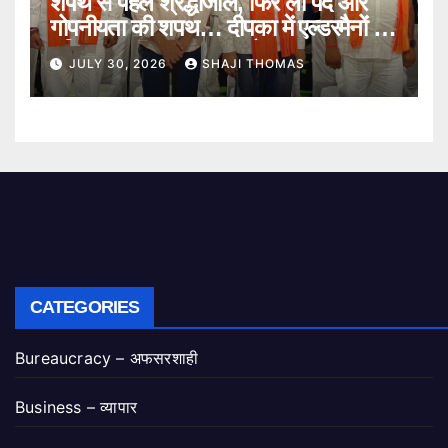
शपथ से पहले श्रद्धांजलि, फिर ली पद और
गोपनीयता की शपथ… दीपका में एल्डरमैनों का
गरिमामय शपथ ग्रहण समारोह।
JULY 30, 2026
SHAJI THOMAS
CATEGORIES
Bureaucracy – अफसरशाही
Business – व्यापार