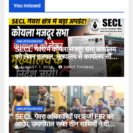
You missed
UNCATEGORIZED
SECL गेवरा में कोयला मजदूर सभा कार्यालय
को लेकर हलचल, मुख्यालय से कार्यालय सौंपने
के निर्देश।
AUGUST 7, 2026
SHAJI THOMAS
UNCATEGORIZED
SECL गेवरा अधिकारियों पर फर्जी FIR का
आरोप, उमागोपाल समेत तीन साथियों ने दी
गिरफ्तारी।