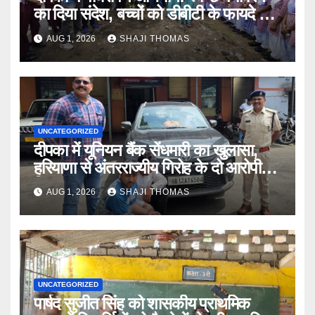
का दिया संदेश, बच्चों को डीबीटी के फायदे भी
बताए।
AUG 1, 2026
SHAJI THOMAS
UNCATEGORIZED
दीपका में यूनियन बैंक सेंधमारी का खुलासा,
हरियाणा से अंतरराज्यीय गिरोह के दो आरोपी
गिरफ्तार।
AUG 1, 2026
SHAJI THOMAS
UNCATEGORIZED
पार्षद सुजीत सिंह को शासकीय प्राथमिक