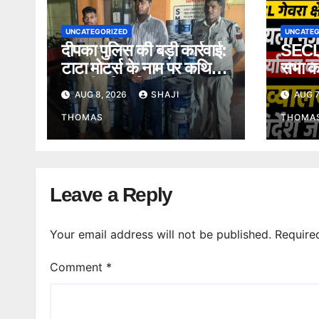
UNCATEGORIZED
UNCATEG
दीपका पुलिस की बड़ी कार्रवाई:
SECL ग
टाटा मोटर्स के नाम पर कथित
सभा का
नकली यूरिया बिक्री का मामला,
हलचल, 
AUG 8, 2026
SHAJI
AUG 7
आरोपी गिरफ्तार।
सौंपने 
THOMAS
THOMA
Leave a Reply
Your email address will not be published.
Require
Comment
*