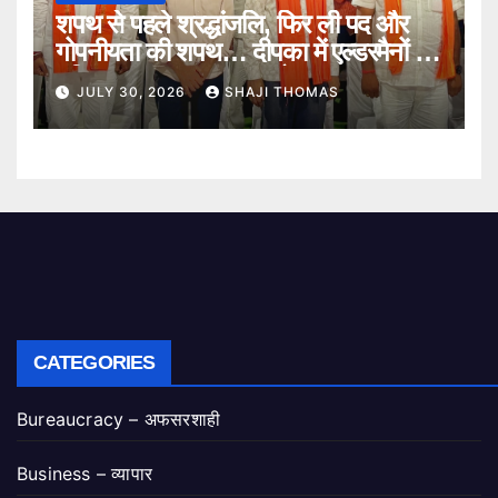
शपथ से पहले श्रद्धांजलि, फिर ली पद और
गोपनीयता की शपथ… दीपका में एल्डरमैनों का
गरिमामय शपथ ग्रहण समारोह।
JULY 30, 2026
SHAJI THOMAS
CATEGORIES
Bureaucracy – अफसरशाही
Business – व्यापार