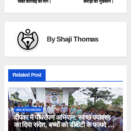
navigation
सख्त कार्रवाई की मांग।
करोड़ों का नुकसान।
By
Shaji Thomas
Related Post
UNCATEGORIZED
दीपका में पौधरोपण अभियान: स्वच्छ पर्यावरण
का दिया संदेश, बच्चों को डीबीटी के फायदे भी