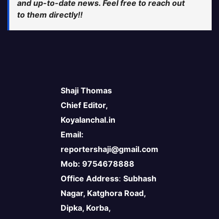
and up-to-date news. Feel free to reach out
to them directly!!
Shaji Thomas
Chief Editor,
Koyalanchal.in
Email:
reportershaji@gmail.com
Mob: 9754678888
Office Address
:
Subhash
Nagar, Katghora Road,
Dipka, Korba,