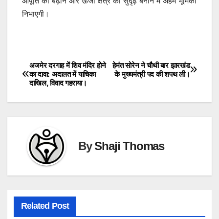
आपूर्ति को बढ़ाने और ऊर्जा क्षेत्र को सुदृढ़ बनाने में अहम भूमिका
निभाएगी।
अजमेर दरगाह में शिव मंदिर होने
हेमंत सोरेन ने चौथी बार झारखंड
Post
का दावा: अदालत में याचिका
के मुख्यमंत्री पद की शपथ ली।
दाखिल, विवाद गहराया।
navigation
By
Shaji Thomas
Related Post