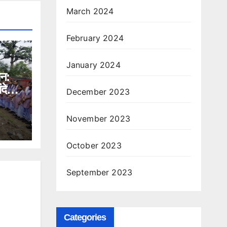
March 2024
February 2024
January 2024
ान:
ंदेश,
December 2023
े भी
November 2023
October 2023
September 2023
Categories