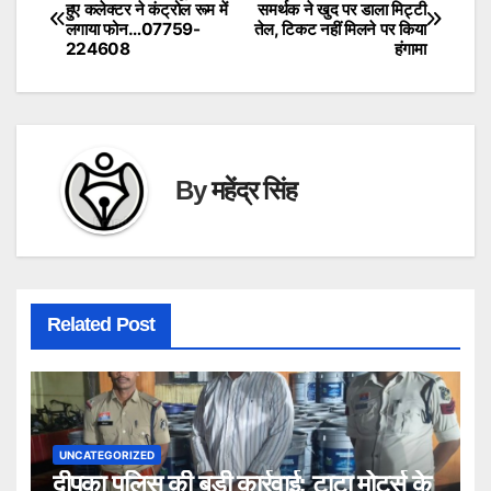
Post
हुए कलेक्टर ने कंट्रोल रूम में
समर्थक ने खुद पर डाला मिट्टी
लगाया फोन…07759-
तेल, टिकट नहीं मिलने पर किया
navigation
224608
हंगामा
By
महेंद्र सिंह
Related Post
UNCATEGORIZED
दीपका पुलिस की बड़ी कार्रवाई: टाटा मोटर्स के