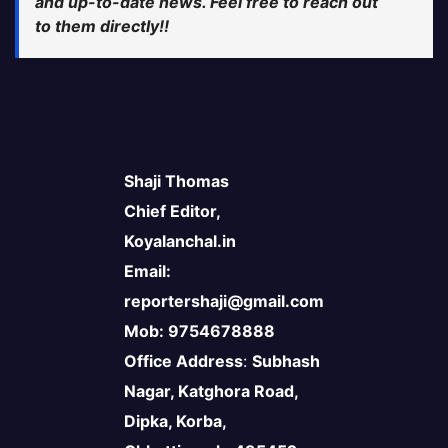
and up-to-date news. Feel free to reach out
to them directly!!
Shaji Thomas
Chief Editor,
Koyalanchal.in
Email:
reportershaji@gmail.com
Mob: 9754678888
Office Address
:
Subhash
Nagar, Katghora Road,
Dipka, Korba,